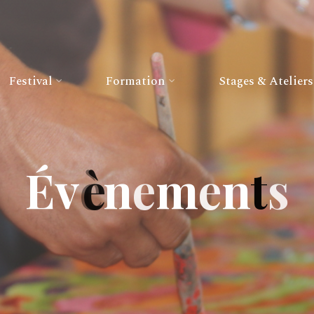
Festival
Formation
Stages & Ateliers
É
v
è
n
e
m
e
n
t
s