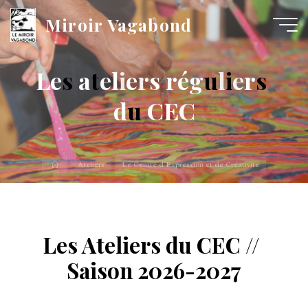
Miroir Vagabond
L
e
s
a
t
e
l
i
e
r
s
r
é
g
u
l
i
e
r
s
d
u
C
E
C
Ateliers
Le Centre d’Expression et de Créativité
Les
Ateliers du CEC //
Saison 2026-2027