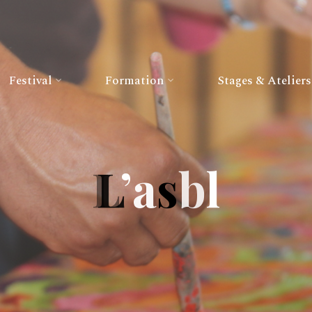
Festival
Formation
Stages & Ateliers
L
’
a
s
b
l