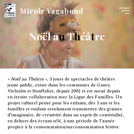
Miroir Vagabond
N
o
ë
l
a
u
T
h
é
â
t
r
e
Festivals
« Noël au Théâtre »,
3 jours de spectacles de théâtre
jeune public
,
existe dans les communes de Gouvy,
Vielsalm et Houffalize, depuis 2002 et est mené depuis
en étroite collaboration avec la Ligue des Familles. Un
projet culturel pensé pour les enfants, dès 3 ans et les
familles et voulant résolument transmettre des graines
d’imaginaire, de créativité dans un esprit de convivialité,
en dehors des écrans télé, à une période de l’année
propice à la consommation/surconsommation festive.