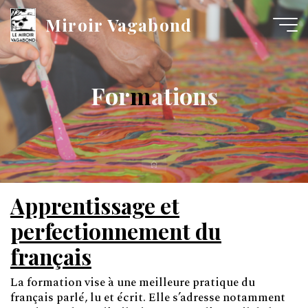
Miroir Vagabond
F
o
r
m
a
t
i
o
n
s
Apprentissage et
perfectionnement du
français
La formation vise à une meilleure pratique du
français parlé, lu et écrit. Elle s’adresse notamment