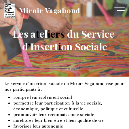
Miroir Vagabond
L
e
s
a
t
e
l
i
e
r
s
d
u
S
e
r
v
i
c
e
d
’
I
n
s
e
r
t
i
o
n
S
o
c
i
a
l
e
Ateliers
Le service d’insertion sociale du Miroir Vagabond vise pour
nos participants à :
rompre leur isolement social
permettre leur participation à la vie sociale,
économique, politique et culturelle
promouvoir leur reconnaissance sociale
améliorer leur bien-être et leur qualité de vie
favoriser leur autonomie