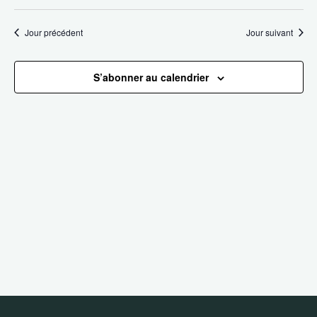
Sélectionnez
de
et
une
date.
vu
Jour précédent
Jour suivant
navig
Év
de
S’abonner au calendrier
vues
Évène