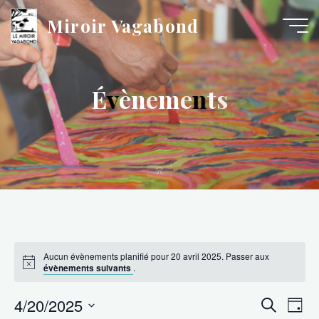
Aller
au
Miroir Vagabond
contenu
É
v
v
è
n
e
m
e
n
n
t
s
Accueil
Aucun évènements planifié pour 20 avril 2025. Passer aux
Notice
évènements suivants
.
Na
4/20/2025
Reche
Recherche
Jour