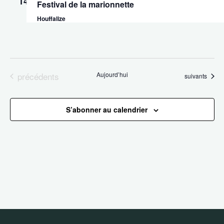
14
Év
Festival de la marionnette
de
Houffalize
vues
Évène
Évènements
précédents
Aujourd’hui
Évènements
suivants
S’abonner au calendrier