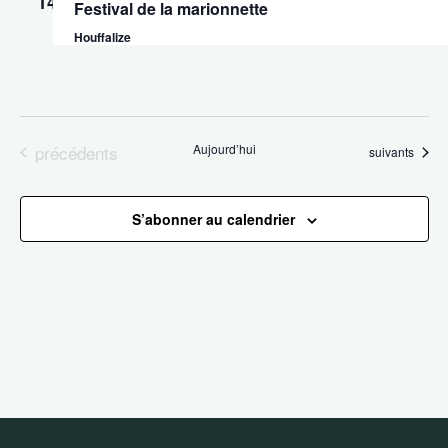
14
Év
Festival de la marionnette
de
Houffalize
vues
Évène
Évènements
précédents
Aujourd’hui
Évènements
suivants
S’abonner au calendrier